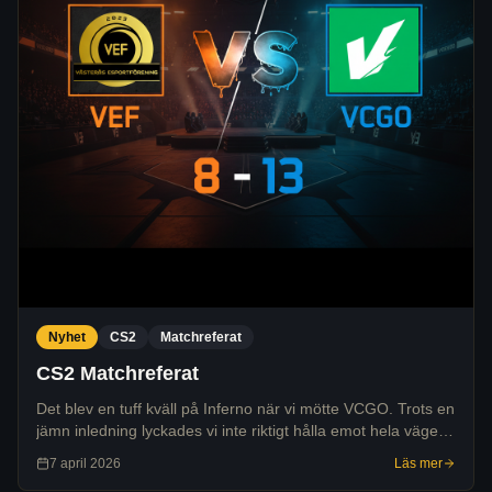
Nyhet
CS2
Matchreferat
CS2 Matchreferat
Det blev en tuff kväll på Inferno när vi mötte VCGO. Trots en
jämn inledning lyckades vi inte riktigt hålla emot hela vägen,
och matchen slutade 8-13 till motståndarnas fördel.
7 april 2026
Läs mer