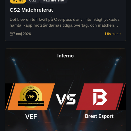
Nyhet
CS2
Matchreferat
CS2 Matchreferat
Det blev en tuff kväll på Overpass där vi inte riktigt lyckades
hämta ikapp motståndarnas tidiga övertag, och matchen
slutade 9-13 till KISLYAKK.
7 maj 2026
Läs mer