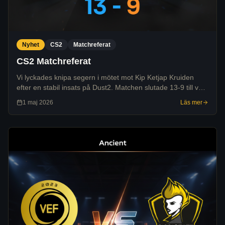
Nyhet
CS2
Matchreferat
CS2 Matchreferat
Vi lyckades knipa segern i mötet mot Kip Ketjap Kruiden
efter en stabil insats på Dust2. Matchen slutade 13-9 till vår
fördel efter att vi tagit kommandot tidigt i matchen.
1 maj 2026
Läs mer