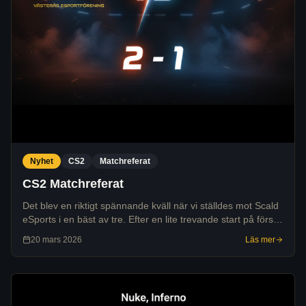
Nyhet
CS2
Matchreferat
CS2 Matchreferat
Det blev en riktigt spännande kväll när vi ställdes mot Scald
eSports i en bäst av tre. Efter en lite trevande start på första
kartan lyckades vi vända matchserien och stå som segrare
20 mars 2026
Läs mer
efter tre spelad