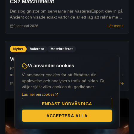
CS2 Matchreferat
Det slog gnistor om servrarna när VasterasEsport klev in på
Ancient och visade exakt varför de är ett lag att räkna med
genom en fullständig uppvisning i lagspel och individuell
9 februari 2026
Läs mer
briljans.
Nyhet
Valorant
Matchreferat
Valorant: VEF vs Lundqvist Lightside
Vi använder cookies
På Haven började vi stabilt och hittade fina kombinationer
mellan våra roller. Vilbur på Omen och Timeguardian som
Vi använder cookies för att förbättra din
Deadlock höll ihop försvaret på ett bra sätt och såg till att vi
upplevelse och analysera trafik på sidan. Du
8 februari 2026
Läs mer
hela tiden var med i
väljer själv vilka cookies du godkänner.
Läs mer om cookies
ENDAST NÖDVÄNDIGA
ACCEPTERA ALLA