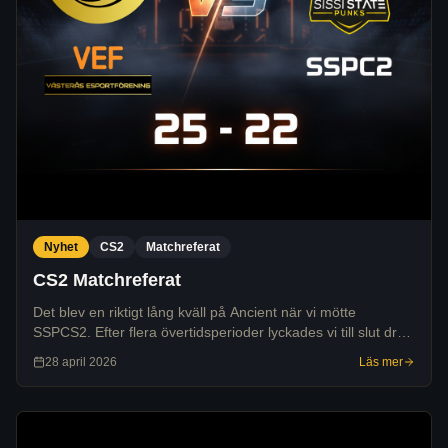
Nyhet
CS2
Matchreferat
CS2 Matchreferat
Det blev en riktigt lång kväll på Ancient när vi mötte
SSPCS2. Efter flera övertidsperioder lyckades vi till slut dra
det längsta strået och vinna med 25-22.
28 april 2026
Läs mer