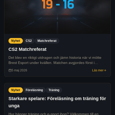
Nyhet
CS2
Matchreferat
CS2 Matchreferat
Det blev en riktigt utdragen och jämn historia när vi mötte
Brest Esport under kvällen. Matchen avgjordes först i
förlängning där vi till slut lyckades dra det längsta strået och
5 maj 2026
Läs mer
vinna med 19-16.
Nyhet
Föreläsning
Träning
Starkare spelare: Föreläsning om träning för
unga
Hur hänger träning och e-sport ihop? Välkommen till en