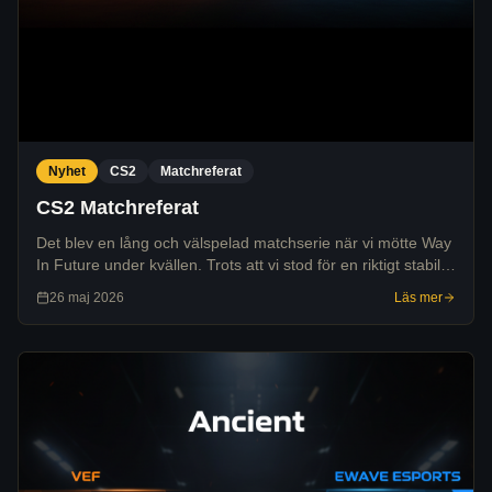
Nyhet
CS2
Matchreferat
CS2 Matchreferat
Det blev en lång och välspelad matchserie när vi mötte Way
In Future under kvällen. Trots att vi stod för en riktigt stabil
insats på Inferno räckte det inte hela vägen i avgörande
26 maj 2026
Läs mer
karta, och vi föll