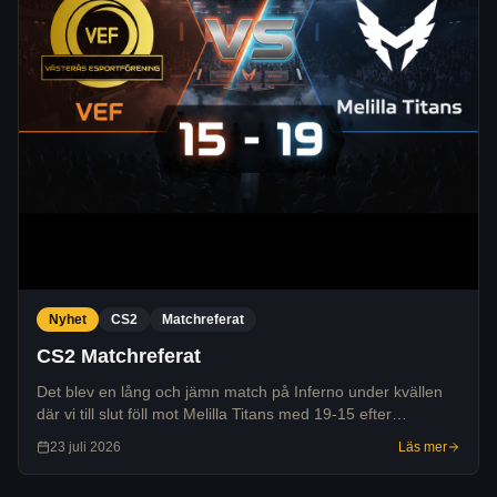
Nyhet
CS2
Matchreferat
CS2 Matchreferat
Det blev en lång och jämn match på Inferno under kvällen
där vi till slut föll mot Melilla Titans med 19-15 efter
förlängning. Trots en stabil ledning efter den första sidan
23 juli 2026
Läs mer
räckte det inte hela vägen