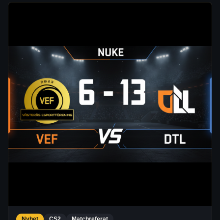
Nyhet
CS2
Matchreferat