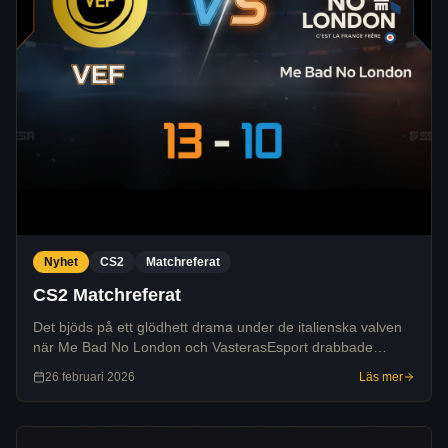
Nyhet
CS2
Matchreferat
CS2 Matchreferat
Det bjöds på ett glödhett drama under de italienska valven
när Me Bad No London och VasterasEsport drabbade
samman i en match som pendlade mellan total dominans
26 februari 2026
Läs mer
och en heroisk comeback!