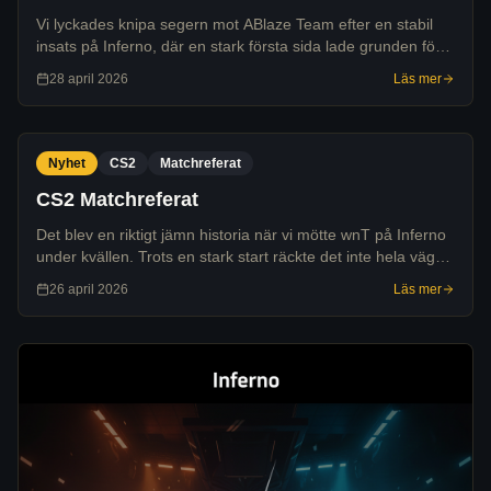
Vi lyckades knipa segern mot ABlaze Team efter en stabil
insats på Inferno, där en stark första sida lade grunden för
slutresultatet 13-9.
28 april 2026
Läs mer
Nyhet
CS2
Matchreferat
CS2 Matchreferat
Det blev en riktigt jämn historia när vi mötte wnT på Inferno
under kvällen. Trots en stark start räckte det inte hela vägen
och matchen slutade 13-11 till motståndarna.
26 april 2026
Läs mer