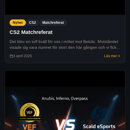
Nyhet
CS2
Matchreferat
CS2 Matchreferat
Det blev en tuff kväll för oss i mötet mot Betclic. Motståndet
visade sig vara numret för stort den här gången och vi fick
se oss besegrade med 0-2 i kartor. Trots en tung start på
3 april 2026
Läs mer
första kartan lycka