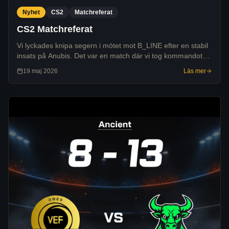
Nyhet
CS2
Matchreferat
CS2 Matchreferat
Vi lyckades knipa segern i mötet mot B_LINE efter en stabil
insats på Anubis. Det var en match där vi tog kommandot
tidigt och lyckades hålla i ledningen hela vägen in i mål.
19 maj 2026
Läs mer