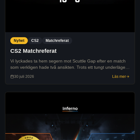
Nyhet
CS2
Matchreferat
CS2 Matchreferat
Vi lyckades ta hem segern mot Scuttle Gap efter en match
som verkligen hade två ansikten. Trots ett tungt underläge i
paus hittade vi rätt i spelet under den andra sidan och vann
30 juli 2026
Läs mer
till slut med 13-8.