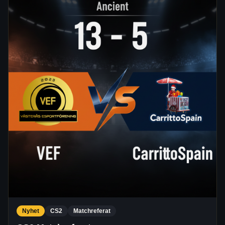
Nyhet
CS2
Matchreferat