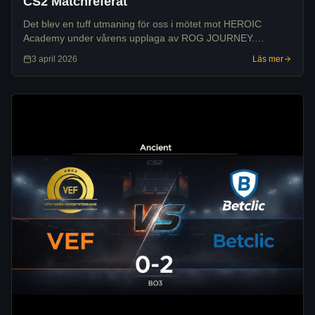
CS2 Matchreferat
Det blev en tuff utmaning för oss i mötet mot HEROIC
Academy under vårens upplaga av ROG JOURNEY.
Motståndarna visade prov på hög nivå och vi fick se oss
3 april 2026
Läs mer
besegrade med 0-2 i kartor efter spel på Infer