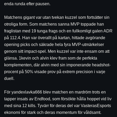
enda runda efter pausen.
Matchens gigant var utan tvekan kuzzel som fortsätter sin 
otroliga form. Som matchens sanna MVP toppade han 
fraglistan med 19 tunga frags och en fullkomligt galen ADR 
på 112.4. Han var överallt på kartan, hittade avgörande 
opening picks och säkrade hela fyra MVP-utmärkelser 
genom sitt impact-spel. Men kuzzel var inte ensam om att 
glänsa. 1kevin och alvin klev fram som de perfekta 
komplementen, där alvin med sin imponerande headshot-
procent på 50% visade prov på extrem precision i varje 
duell.
För yandexlavka666 blev matchen en mardröm trots en 
tapper insats av Endfood, som försökte hålla hoppet vid liv 
med sina 12 kills. Tyvärr för deras del var VasterasEsports 
ekonomi för stark och deras momentum för våldsamt. 