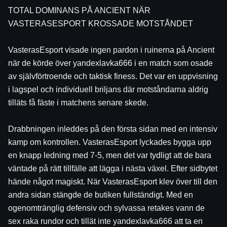
TOTAL DOMINANS PÅ ANCIENT NÄR 
VASTERASESPORT KROSSADE MOTSTÅNDET
VasterasEsport visade ingen pardon i ruinerna på Ancient 
när de körde över yandexlavka666 i en match som osade 
av självförtroende och taktisk finess. Det var en uppvisning 
i lagspel och individuell briljans där motståndarna aldrig 
tilläts få fäste i matchens senare skede.
Drabbningen inleddes på den första sidan med en intensiv 
kamp om kontrollen. VasterasEsport lyckades bygga upp 
en knapp ledning med 7-5, men det var tydligt att de bara 
väntade på rätt tillfälle att lägga i nästa växel. Efter sidbytet 
hände något magiskt. När VasterasEsport klev över till den 
andra sidan stängde de butiken fullständigt. Med en 
ogenomtränglig defensiv och sylvassa retakes vann de 
sex raka rundor och tillät inte yandexlavka666 att ta en 