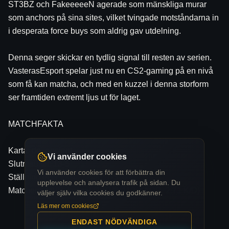
ST3BZ och FakeeeeeN agerade som mänskliga murar 
som anchors på sina sites, vilket tvingade motståndarna in 
i desperata force buys som aldrig gav utdelning.
Denna seger skickar en tydlig signal till resten av serien. 
VasterasEsport spelar just nu en CS2-gaming på en nivå 
som få kan matcha, och med en kuzzel i denna storform 
ser framtiden extremt ljus ut för laget.
MATCHFAKTA
Karta: de_ancient
Vi använder cookies
Slutresultat: 13-5
Vi använder cookies för att förbättra din
Ställning efter första sidan: 7-5
upplevelse och analysera trafik på sidan. Du
Matchens MVP: kuzzel (19/7/8, 112.4 ADR, 2.71 K/D)
väljer själv vilka cookies du godkänner.
Läs mer om cookies
ENDAST NÖDVÄNDIGA