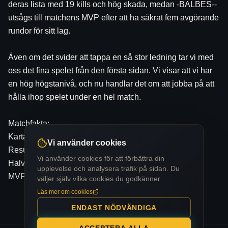
deras lista med 19 kills och hög skada, medan -BALBES-- 
utsågs till matchens MVP efter att ha säkrat fem avgörande 
rundor för sitt lag.
Även om det svider att tappa en så stor ledning tar vi med 
oss det fina spelet från den första sidan. Vi visar att vi har 
en hög högstanivå, och nu handlar det om att jobba på att 
hålla ihop spelet under en hel match.
Matchfakta:
Karta: Inferno
Vi använder cookies
Resultat: 13-11 till wnT
Vi använder cookies för att förbättra din
Halvtid: 2-10
upplevelse och analysera trafik på sidan. Du
MVP: -BALBES-- (wnT)
väljer själv vilka cookies du godkänner.
Läs mer om cookies
ENDAST NÖDVÄNDIGA