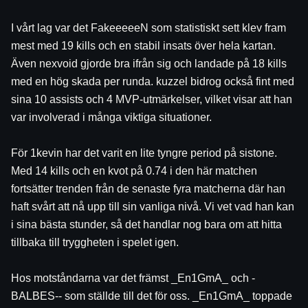
I vårt lag var det FakeeeeeN som statistiskt sett klev fram 
mest med 19 kills och en stabil insats över hela kartan. 
Även nexvoid gjorde bra ifrån sig och landade på 18 kills 
med en hög skada per runda. kuzzel bidrog också fint med 
sina 10 assists och 4 MVP-utmärkelser, vilket visar att han 
var involverad i många viktiga situationer.
För 1kevin har det varit en lite tyngre period på sistone. 
Med 14 kills och en kvot på 0.74 i den här matchen 
fortsätter trenden från de senaste fyra matcherna där han 
haft svårt att nå upp till sin vanliga nivå. Vi vet vad han kan 
i sina bästa stunder, så det handlar nog bara om att hitta 
tillbaka till tryggheten i spelet igen.
Hos motståndarna var det främst _En1GmA_ och -
BALBES-- som ställde till det för oss. _En1GmA_ toppade 