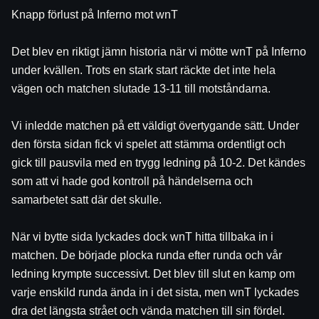
Knapp förlust på Inferno mot wnT
Det blev en riktigt jämn historia när vi mötte wnT på Inferno 
under kvällen. Trots en stark start räckte det inte hela 
vägen och matchen slutade 13-11 till motståndarna.
Vi inledde matchen på ett väldigt övertygande sätt. Under 
den första sidan fick vi spelet att stämma ordentligt och 
gick till pausvila med en trygg ledning på 10-2. Det kändes 
som att vi hade god kontroll på händelserna och 
samarbetet satt där det skulle.
När vi bytte sida lyckades dock wnT hitta tillbaka in i 
matchen. De började plocka runda efter runda och vår 
ledning krympte successivt. Det blev till slut en kamp om 
varje enskild runda ända in i det sista, men wnT lyckades 
dra det längsta strået och vända matchen till sin fördel.