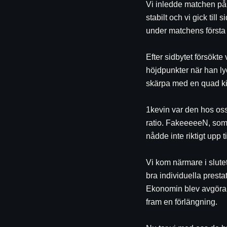
Vi inledde matchen på 
stabilt och vi gick til
under matchens första de
Efter sidbytet försökte
höjdpunkter när han ly
skärpa med en quad kill
1kevin var den hos oss
ratio. FakeeeeeN, som
nådde inte riktigt upp til
Vi kom närmare i slute
bra individuella prest
Ekonomin blev avgörande
fram en förlängning.