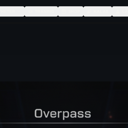
YHETER
TRÄNING
SHOP
KALAS
L