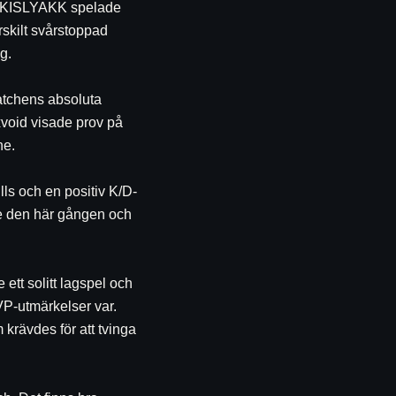
r. KISLYAKK spelade 
rskilt svårstoppad 
g.
atchens absoluta 
void visade prov på 
ne.
ls och en positiv K/D-
e den här gången och 
tt solitt lagspel och 
P-utmärkelser var. 
krävdes för att tvinga 