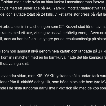
T-sidan men hade svårt att hitta luckor i motståndarnas försva
l sidbyte med ett underläge på 4-8. YarNik i motståndarlaget var sä
l och slutade totalt på 24 kills, vilket satte stor press på vårt la
 vi arbeta oss in i matchen igen som CT. Kuzzel stod för en av m
ckades med ett ace, vilket gav oss välbehövlig energi. Även nex
, trots att han haft en lite tyngre period resultatmässigt på sisto
 som höll jämnast nivå genom hela kartan och landade på 17 kil
 kom in i matchen med en fin formkurva, hade det lite kämpigar
l sitt vanliga snitt. 
t av andra sidan, men KISLYAKK lyckades hålla undan tack vare e
ationer från fl1nkk666 och yutiik, som båda plockade hem fyra MV
 i de sista rundorna där vi inte riktigt fick råd med de köp som 