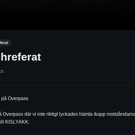
ferat
hreferat
ot
 på Overpass
på Overpass där vi inte riktigt lyckades hämta ikapp motståndarna
till KISLYAKK.