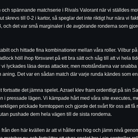
n och spännande matchserie i Rivals Valorant när vi ställdes mot
ut skrevs till 0-2 i kartor, så speglar det inte riktigt hur nära vi f
3, och det var små marginaler i de avgörande ronderna som gjor
abilt och hittade fina kombinationer mellan våra roller. Vilbur p
ck höll ihop försvaret på ett bra sätt och såg till att vi hela ti
 vi lyckades läsa deras attacker, men motståndarna var snabba på
en aning. Det var en sådan match där varje runda kändes som en 
lit fortsatte det jämna spelet. Azrael klev fram ordentligt på sin 
n i pressade lägen. Vi kämpade hårt med våra site executes, me
kligen prickade formtoppen och gjorde det svårt för oss att få ru
s utan pushade dem hela vägen till de sista ronderna.
från den här kvällen är att vi håller en hög och jämn nivå genom 