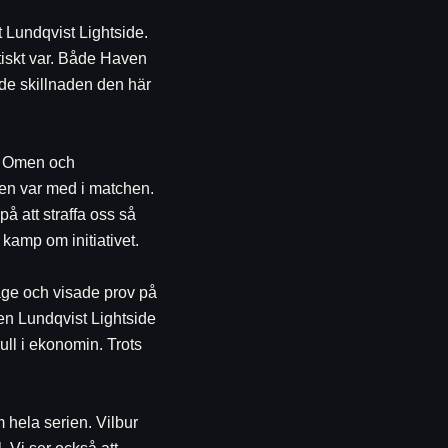
 Lundqvist Lightside. 
aktiskt var. Både Haven 
de skillnaden den här 
å Omen och 
den var med i matchen. 
 att straffa oss så 
kamp om initiativet.
Sage och visade prov på 
n Lundqvist Lightside 
ll i ekonomin. Trots 
hela serien. Vilbur 