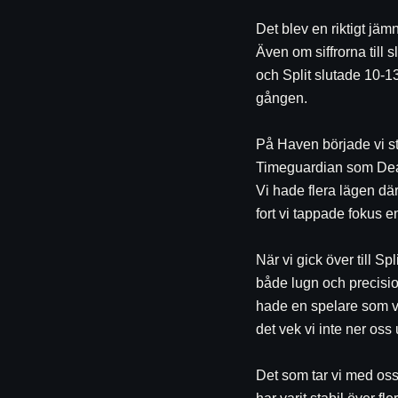
Det blev en riktigt jäm
Även om siffrorna till sl
och Split slutade 10-1
gången.
På Haven började vi st
Timeguardian som Deadlo
Vi hade flera lägen där
fort vi tappade fokus 
När vi gick över till Sp
både lugn och precisio
hade en spelare som ver
det vek vi inte ner os
Det som tar vi med oss 