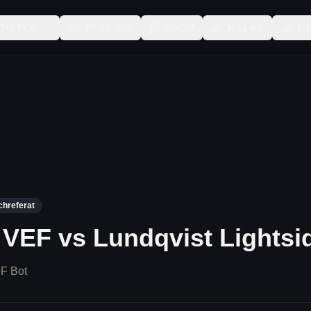
YHETER
TRÄNING
SHOP
KALAS
L
chreferat
 VEF vs Lundqvist Lightsi
F Bot